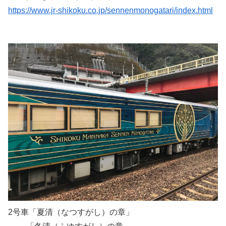
https://www.jr-shikoku.co.jp/sennenmonogatari/index.html
2号車「夏清（なつすがし）の章」