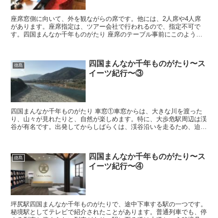
座席窓側に向いて、外を観ながらの席です。他には、2人席や4人席
があります。座席指定は、ツアー会社で行われるので、指定不可で
す。四国まんなか千年ものがたり 座席のテーブル事前にこのように
セットされていました。まずは、写真左上のBOXが...
四国まんなか千年ものがたり〜ス
徳島
イーツ紀行〜③
四国まんなか千年ものがたり 車窓①車窓からは、大きな川を渡った
り、山々が見れたりと、自然が楽しめます。特に、大歩危駅周辺は渓
谷が有名です。出発してからしばらくは、渓谷沿いを走るため、迫力
ある景色の車窓が流れます。 車窓②しかし...
四国まんなか千年ものがたり〜ス
徳島
イーツ紀行〜④
坪尻駅四国まんなか千年ものがたりで、途中下車する駅の一つです。
秘境駅としてテレビで紹介されたことがあります。普通列車でも、停