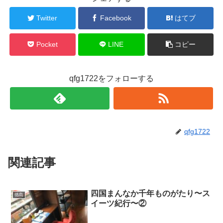
Twitter
Facebook
はてブ
Pocket
LINE
コピー
qfg1722をフォローする
qfg1722
関連記事
四国まんなか千年ものがたり〜ス
徳島
イーツ紀行〜②