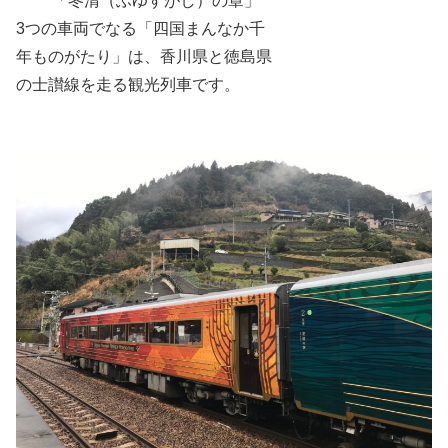
「冬清（ふゆすがし）の章」
3つの車両でなる「四国まんなか千
年ものがたり」は、香川県と徳島県
の士讃線を走る観光列車です。