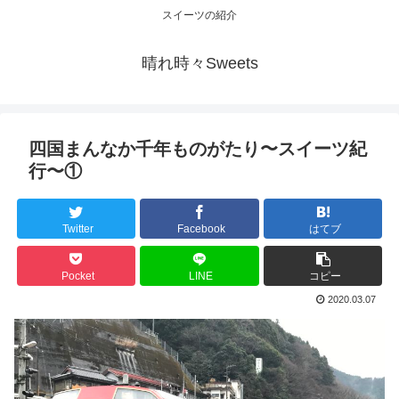
スイーツの紹介
晴れ時々Sweets
四国まんなか千年ものがたり〜スイーツ紀
行〜①
Twitter
Facebook
はてブ
Pocket
LINE
コピー
2020.03.07