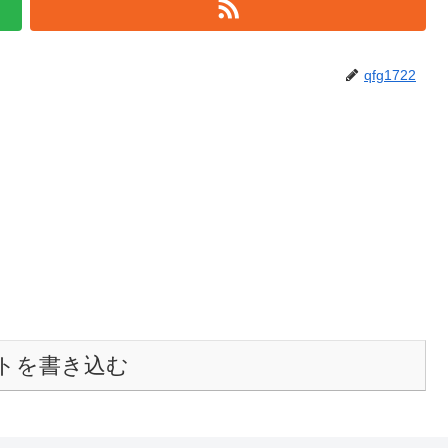
qfg1722
トを書き込む