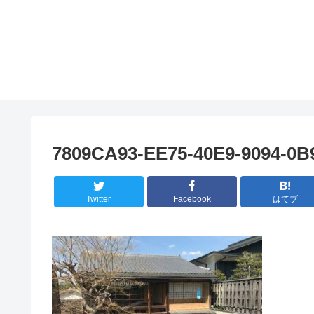
7809CA93-EE75-40E9-9094-0
Twitter
Facebook
はてブ