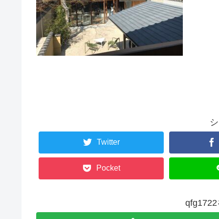
シ
Twitter
Pocket
qfg17